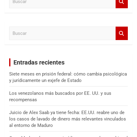
u
s
c
a
B
r
u
s
c
a
Entradas recientes
r
Siete meses en prisión federal: cómo cambia psicológica
y jurídicamente un exjefe de Estado
Los venezolanos más buscados por EE. UU. y sus
recompensas
Juicio de Alex Saab ya tiene fecha: EE.UU. reabre uno de
los casos de lavado de dinero más relevantes vinculados
al entorno de Maduro