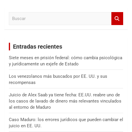
c
a
B
r
u
s
c
a
Entradas recientes
r
Siete meses en prisión federal: cómo cambia psicológica
y jurídicamente un exjefe de Estado
Los venezolanos más buscados por EE. UU. y sus
recompensas
Juicio de Alex Saab ya tiene fecha: EE.UU. reabre uno de
los casos de lavado de dinero más relevantes vinculados
al entorno de Maduro
Caso Maduro: los errores jurídicos que pueden cambiar el
juicio en EE. UU.