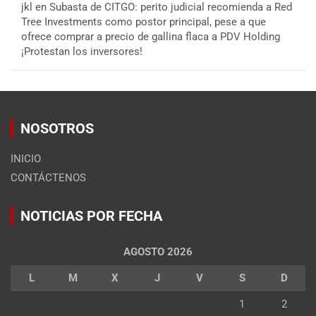
jkl
en
Subasta de CITGO: perito judicial recomienda a Red
Tree Investments como postor principal, pese a que
ofrece comprar a precio de gallina flaca a PDV Holding
¡Protestan los inversores!
NOSOTROS
INICIO
CONTÁCTENOS
NOTICIAS POR FECHA
AGOSTO 2026
L
M
X
J
V
S
D
1
2