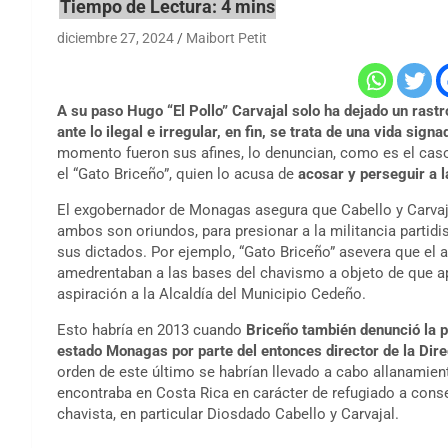
diciembre 27, 2024
Maibort Petit
A su paso Hugo “El Pollo” Carvajal solo ha dejado un rastr
ante lo ilegal e irregular, en fin, se trata de una vida signa
momento fueron sus afines, lo denuncian, como es el cas
el “Gato Briceño”, quien lo acusa de
acosar y perseguir a l
El exgobernador de Monagas asegura que Cabello y Carvaja
ambos son oriundos, para presionar a la militancia partidi
sus dictados. Por ejemplo, “Gato Briceño” asevera que el aho
amedrentaban a las bases del chavismo a objeto de que apo
aspiración a la Alcaldía del Municipio Cedeño.
Esto habría en 2013 cuando
Briceño también denunció la p
estado Monagas por parte del entonces director de la Direc
orden de este último se habrían llevado a cabo allanamient
encontraba en Costa Rica en carácter de refugiado a conse
chavista, en particular Diosdado Cabello y Carvajal.