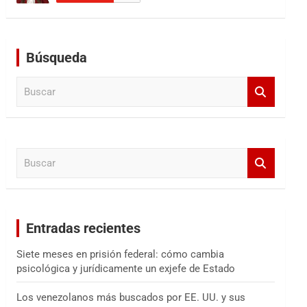
Búsqueda
B
u
s
c
a
B
r
u
s
c
a
Entradas recientes
r
Siete meses en prisión federal: cómo cambia
psicológica y jurídicamente un exjefe de Estado
Los venezolanos más buscados por EE. UU. y sus