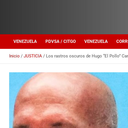
Investigación sobre Crimen Organizado Transnacional
Venezuela Política
VENEZUELA
PDVSA / CITGO
VENEZUELA
CORR
Inicio
JUSTICIA
Los rastros oscuros de Hugo “El Pollo” Car