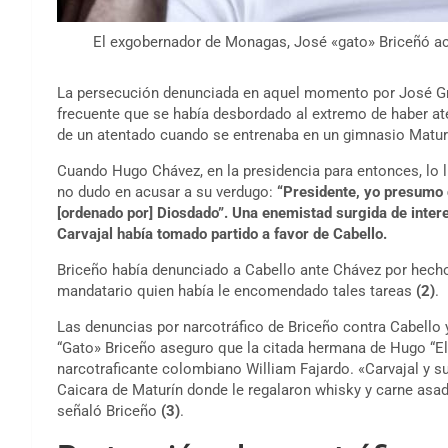
El exgobernador de Monagas, José «gato» Briceñó acu
La persecución denunciada en aquel momento por José Gre
frecuente que se había desbordado al extremo de haber aten
de un atentado cuando se entrenaba en un gimnasio Maturí
Cuando Hugo Chávez, en la presidencia para entonces, lo 
no dudo en acusar a su verdugo:
“Presidente, yo presumo 
[ordenado por] Diosdado”. Una enemistad surgida de intere
Carvajal había tomado partido a favor de Cabello.
Briceño había denunciado a Cabello ante Chávez por hechos 
mandatario quien había le encomendado tales tareas
(2)
.
Las denuncias por narcotráfico de Briceño contra Cabello 
“Gato» Briceño aseguro que la citada hermana de Hugo “El 
narcotraficante colombiano William Fajardo. «Carvajal y su
Caicara de Maturín donde le regalaron whisky y carne asada 
señaló Briceño
(3)
.