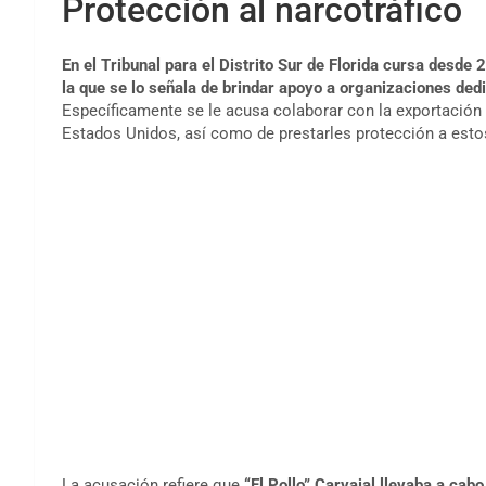
Protección al narcotráfico
En el Tribunal para el Distrito Sur de Florida cursa desde
la que se lo señala de brindar apoyo a organizaciones ded
Específicamente se le acusa colaborar con la exportación 
Estados Unidos, así como de prestarles protección a esto
La acusación refiere que
“El Pollo” Carvajal llevaba a cab