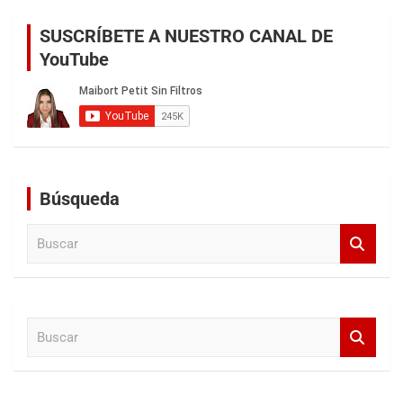
SUSCRÍBETE A NUESTRO CANAL DE
YouTube
Búsqueda
B
u
s
c
a
B
r
u
s
c
a