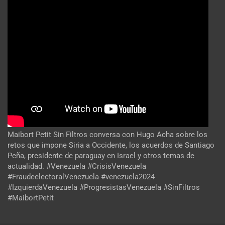
Maibort Petit Sin Filtros conversa con Hugo Acha sobre los
retos que impone Siria a Occidente, los acuerdos de Santiago
Peña, presidente de paraguay en Israel y otros temas de
actualidad. #Venezuela #CrisisVenezuela
#FraudeelectoralVenezuela #venezuela2024
#IzquierdaVenezuela #ProgresistasVenezuela #SinFiltros
#MaibortPetit