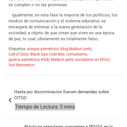
se cumplen o no las promesas.
Igualmente, en esta fase la mayoría de los políticos, los
medios de comunicación y el sistema educativo se
encargará de entrenar a la nueva generación de la
sociedad, a objeto de que crean que viven en una época
de paz, lo cual, obviamente es totalmente falso.
Etiquetas:
ataque asimétrico
,
blog Maibort petit
,
Call of Duty: Black Ops Cold War
,
comunismo
,
guerra asimétrica
,
KGB
,
Maibort petit
,
socialismo en EEUU
,
Yuri Bezmenov
Navegación
Hasta por discriminación llueven demandas sobre
de
CITGO
entradas
Prácticas irregulares convierten a PDVSA en la