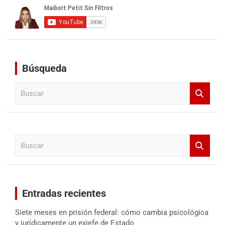
Búsqueda
B
u
s
c
a
B
r
u
s
c
a
Entradas recientes
r
Siete meses en prisión federal: cómo cambia psicológica
y jurídicamente un exjefe de Estado