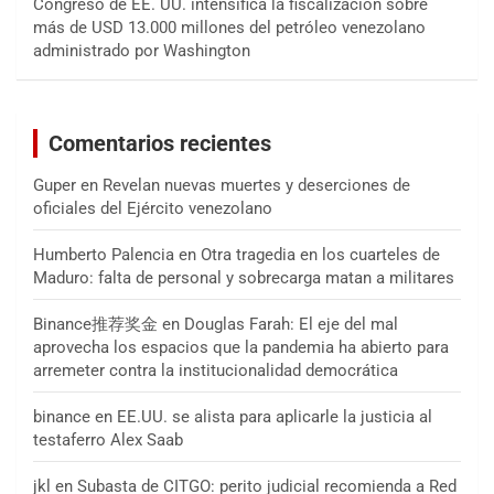
Congreso de EE. UU. intensifica la fiscalización sobre
más de USD 13.000 millones del petróleo venezolano
administrado por Washington
Comentarios recientes
Guper
en
Revelan nuevas muertes y deserciones de
oficiales del Ejército venezolano
Humberto Palencia
en
Otra tragedia en los cuarteles de
Maduro: falta de personal y sobrecarga matan a militares
Binance推荐奖金
en
Douglas Farah: El eje del mal
aprovecha los espacios que la pandemia ha abierto para
arremeter contra la institucionalidad democrática
binance
en
EE.UU. se alista para aplicarle la justicia al
testaferro Alex Saab
jkl
en
Subasta de CITGO: perito judicial recomienda a Red