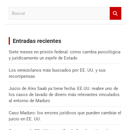
a
B
r
u
s
c
a
Entradas recientes
r
Siete meses en prisión federal: cómo cambia psicológica
y jurídicamente un exjefe de Estado
Los venezolanos más buscados por EE. UU. y sus
recompensas
Juicio de Alex Saab ya tiene fecha: EE.UU. reabre uno de
los casos de lavado de dinero más relevantes vinculados
al entorno de Maduro
Caso Maduro: los errores jurídicos que pueden cambiar el
juicio en EE. UU.