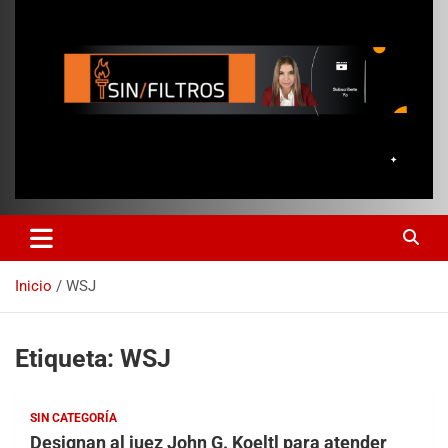
Inicio
WSJ
Etiqueta:
WSJ
SIN CATEGORÍA
Designan al juez John G. Koeltl para atender