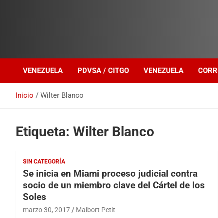
Investigación sobre Crimen Organizado Transnacional
Venezuela Política
VENEZUELA
PDVSA / CITGO
VENEZUELA
CORR
Inicio
Wilter Blanco
Etiqueta:
Wilter Blanco
SIN CATEGORÍA
Se inicia en Miami proceso judicial contra
socio de un miembro clave del Cártel de los
Soles
marzo 30, 2017
Maibort Petit