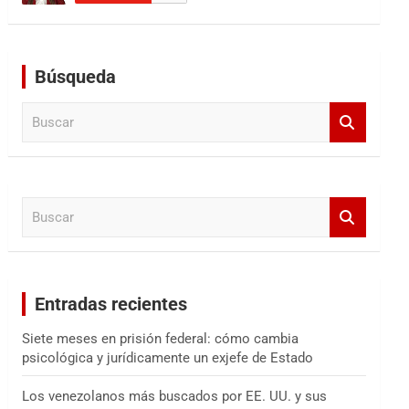
Búsqueda
B
u
s
c
a
B
r
u
s
c
a
Entradas recientes
r
Siete meses en prisión federal: cómo cambia
psicológica y jurídicamente un exjefe de Estado
Los venezolanos más buscados por EE. UU. y sus