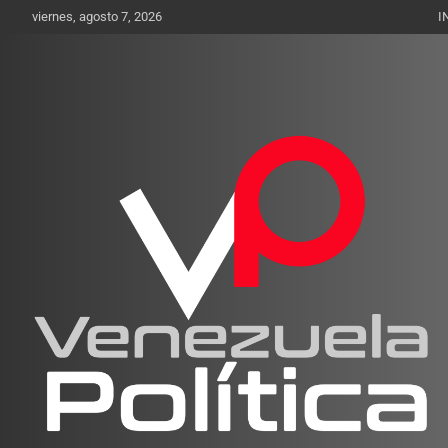
Saltar
viernes, agosto 7, 2026
I
al
contenido