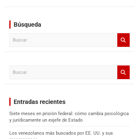
Búsqueda
B
u
s
c
a
B
r
u
s
c
a
Entradas recientes
r
Siete meses en prisión federal: cómo cambia psicológica
y jurídicamente un exjefe de Estado
Los venezolanos más buscados por EE. UU. y sus