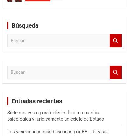
Búsqueda
B
u
s
c
a
B
r
u
s
c
a
Entradas recientes
r
Siete meses en prisión federal: cómo cambia
psicológica y jurídicamente un exjefe de Estado
Los venezolanos más buscados por EE. UU. y sus