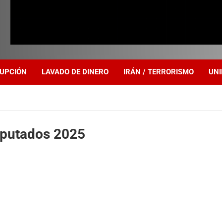
UPCIÓN
LAVADO DE DINERO
IRÁN / TERRORISMO
UNI
iputados 2025