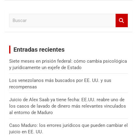
c
a
B
r
u
s
c
a
Entradas recientes
r
Siete meses en prisión federal: cómo cambia psicológica
y jurídicamente un exjefe de Estado
Los venezolanos más buscados por EE. UU. y sus
recompensas
Juicio de Alex Saab ya tiene fecha: EE.UU. reabre uno de
los casos de lavado de dinero más relevantes vinculados
al entorno de Maduro
Caso Maduro: los errores jurídicos que pueden cambiar el
juicio en EE. UU.