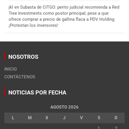
jkl
en
Subasta de CITGO: perito judicial recomienda a Red
Tree Investments como postor principal, pese a que
ofrece comprar a precio de gallina flaca a PDV Holding
¡Protestan los inversores!
NOSOTROS
INICIO
CONTÁCTENOS
NOTICIAS POR FECHA
AGOSTO 2026
L
M
X
J
V
S
D
1
2