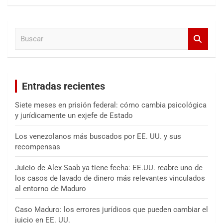
s
c
a
B
r
u
s
c
a
Entradas recientes
r
Siete meses en prisión federal: cómo cambia psicológica
y jurídicamente un exjefe de Estado
Los venezolanos más buscados por EE. UU. y sus
recompensas
Juicio de Alex Saab ya tiene fecha: EE.UU. reabre uno de
los casos de lavado de dinero más relevantes vinculados
al entorno de Maduro
Caso Maduro: los errores jurídicos que pueden cambiar el
juicio en EE. UU.