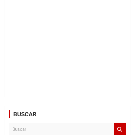
BUSCAR
B
u