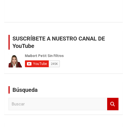
SUSCRÍBETE A NUESTRO CANAL DE
YouTube
Búsqueda
B
u
s
c
a