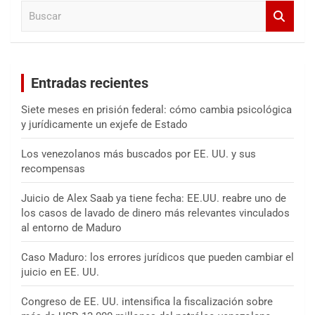
B
r
u
s
c
a
Entradas recientes
r
Siete meses en prisión federal: cómo cambia psicológica
y jurídicamente un exjefe de Estado
Los venezolanos más buscados por EE. UU. y sus
recompensas
Juicio de Alex Saab ya tiene fecha: EE.UU. reabre uno de
los casos de lavado de dinero más relevantes vinculados
al entorno de Maduro
Caso Maduro: los errores jurídicos que pueden cambiar el
juicio en EE. UU.
Congreso de EE. UU. intensifica la fiscalización sobre