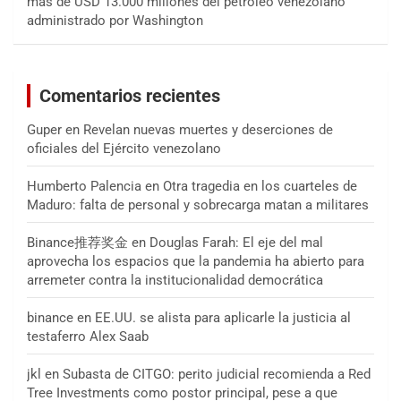
más de USD 13.000 millones del petróleo venezolano
administrado por Washington
Comentarios recientes
Guper
en
Revelan nuevas muertes y deserciones de
oficiales del Ejército venezolano
Humberto Palencia
en
Otra tragedia en los cuarteles de
Maduro: falta de personal y sobrecarga matan a militares
Binance推荐奖金
en
Douglas Farah: El eje del mal
aprovecha los espacios que la pandemia ha abierto para
arremeter contra la institucionalidad democrática
binance
en
EE.UU. se alista para aplicarle la justicia al
testaferro Alex Saab
jkl
en
Subasta de CITGO: perito judicial recomienda a Red
Tree Investments como postor principal, pese a que