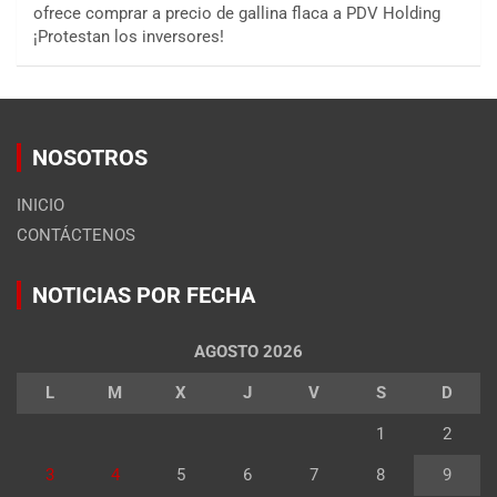
ofrece comprar a precio de gallina flaca a PDV Holding
¡Protestan los inversores!
NOSOTROS
INICIO
CONTÁCTENOS
NOTICIAS POR FECHA
AGOSTO 2026
L
M
X
J
V
S
D
1
2
3
4
5
6
7
8
9