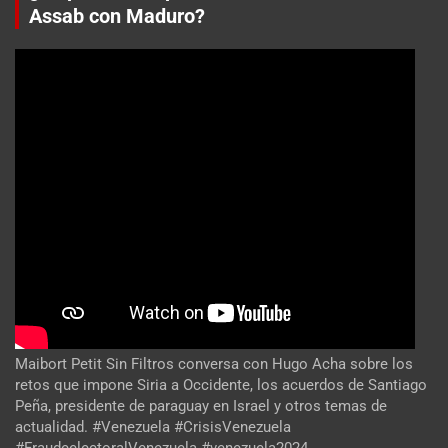
Assab con Maduro?
Maibort Petit Sin Filtros conversa con Hugo Acha sobre los
retos que impone Siria a Occidente, los acuerdos de Santiago
Peña, presidente de paraguay en Israel y otros temas de
actualidad. #Venezuela #CrisisVenezuela
#FraudeelectoralVenezuela #venezuela2024