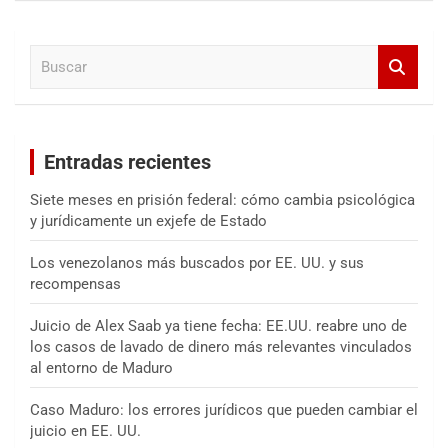
c
a
B
r
u
s
c
a
Entradas recientes
r
Siete meses en prisión federal: cómo cambia psicológica
y jurídicamente un exjefe de Estado
Los venezolanos más buscados por EE. UU. y sus
recompensas
Juicio de Alex Saab ya tiene fecha: EE.UU. reabre uno de
los casos de lavado de dinero más relevantes vinculados
al entorno de Maduro
Caso Maduro: los errores jurídicos que pueden cambiar el
juicio en EE. UU.