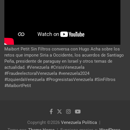
Maibort Petit Sin Filtros conversa con Hugo Acha sobre los
retos que impone Siria a Occidente, los acuerdos de Santiago
Peña, presidente de paraguay en Israel y otros temas de
actualidad. #Venezuela #CrisisVenezuela
#FraudeelectoralVenezuela #venezuela2024
#IzquierdaVenezuela #ProgresistasVenezuela #SinFiltros
#MaibortPetit
Copyright ©2026
Venezuela Política
Tema por:
Theme Horse
Funciona gracias a:
WordPress