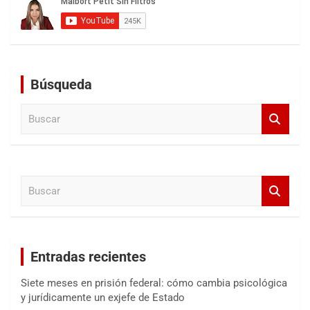
Búsqueda
B
u
s
c
a
B
r
u
s
c
a
Entradas recientes
r
Siete meses en prisión federal: cómo cambia psicológica
y jurídicamente un exjefe de Estado