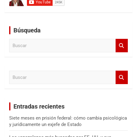
Búsqueda
B
u
s
c
a
B
r
u
s
c
a
Entradas recientes
r
Siete meses en prisión federal: cómo cambia psicológica
y jurídicamente un exjefe de Estado