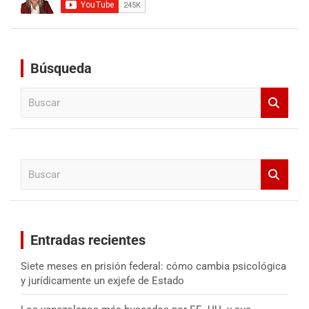
Búsqueda
B
u
s
c
a
B
r
u
s
c
a
Entradas recientes
r
Siete meses en prisión federal: cómo cambia psicológica
y jurídicamente un exjefe de Estado