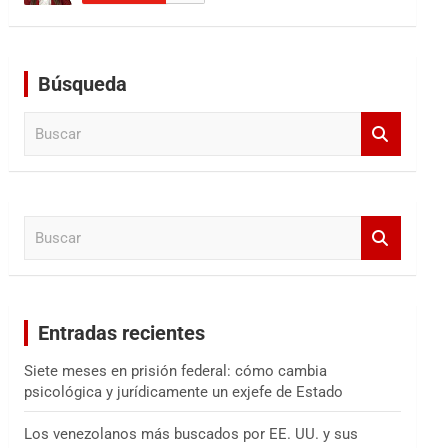
Búsqueda
B
u
s
c
a
B
r
u
s
c
a
Entradas recientes
r
Siete meses en prisión federal: cómo cambia
psicológica y jurídicamente un exjefe de Estado
Los venezolanos más buscados por EE. UU. y sus