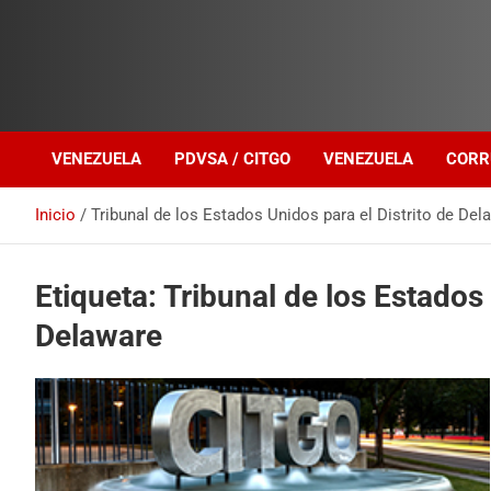
Investigación sobre Crimen Organizado Transnacional
Venezuela Política
VENEZUELA
PDVSA / CITGO
VENEZUELA
CORR
Inicio
Tribunal de los Estados Unidos para el Distrito de Del
Etiqueta:
Tribunal de los Estados 
Delaware