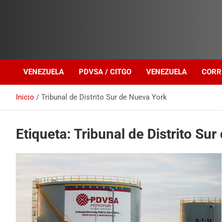
Investigación sobre Crimen Organizado Transnacional
Venezuela Política
VENEZUELA
PDVSA / CITGO
VENEZUELA
CORR
Inicio
Tribunal de Distrito Sur de Nueva York
Etiqueta:
Tribunal de Distrito Su