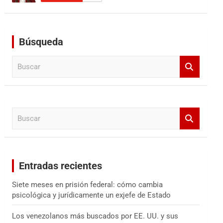
Búsqueda
B
u
s
c
a
B
r
u
s
c
a
Entradas recientes
r
Siete meses en prisión federal: cómo cambia
psicológica y jurídicamente un exjefe de Estado
Los venezolanos más buscados por EE. UU. y sus