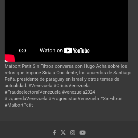
Maibort Petit Sin Filtros conversa con Hugo Acha sobre los
retos que impone Siria a Occidente, los acuerdos de Santiago
Peña, presidente de paraguay en Israel y otros temas de
actualidad. #Venezuela #CrisisVenezuela
#FraudeelectoralVenezuela #venezuela2024
#IzquierdaVenezuela #ProgresistasVenezuela #SinFiltros
#MaibortPetit