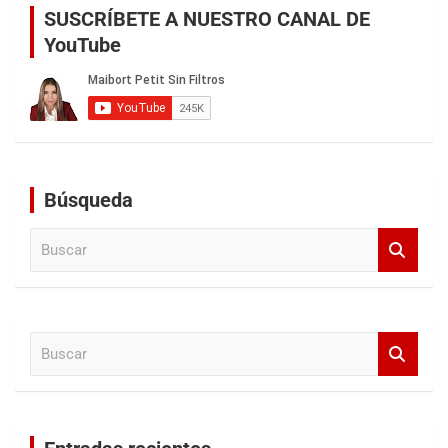
SUSCRÍBETE A NUESTRO CANAL DE
YouTube
Búsqueda
B
u
s
c
a
B
r
u
s
c
a
r