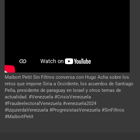
Maibort Petit Sin Filtros conversa con Hugo Acha sobre los
retos que impone Siria a Occidente, los acuerdos de Santiago
Peña, presidente de paraguay en Israel y otros temas de
actualidad. #Venezuela #CrisisVenezuela
#FraudeelectoralVenezuela #venezuela2024
#IzquierdaVenezuela #ProgresistasVenezuela #SinFiltros
#MaibortPetit