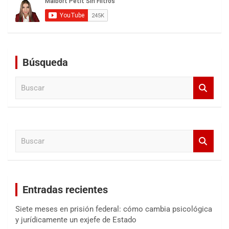
Búsqueda
B
u
s
c
a
B
r
u
s
c
a
Entradas recientes
r
Siete meses en prisión federal: cómo cambia psicológica
y jurídicamente un exjefe de Estado