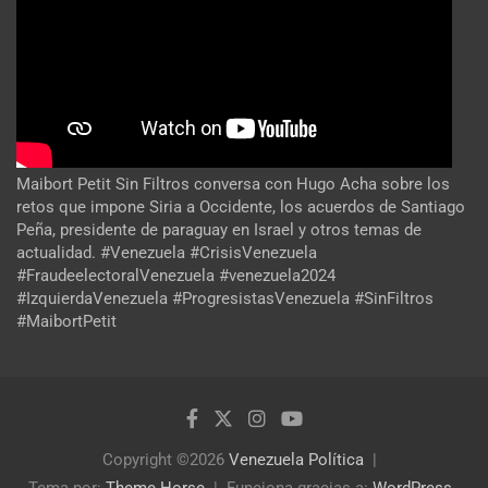
Maibort Petit Sin Filtros conversa con Hugo Acha sobre los
retos que impone Siria a Occidente, los acuerdos de Santiago
Peña, presidente de paraguay en Israel y otros temas de
actualidad. #Venezuela #CrisisVenezuela
#FraudeelectoralVenezuela #venezuela2024
#IzquierdaVenezuela #ProgresistasVenezuela #SinFiltros
#MaibortPetit
Copyright ©2026
Venezuela Política
Tema por:
Theme Horse
Funciona gracias a:
WordPress