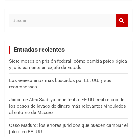
c
a
B
r
u
s
c
a
Entradas recientes
r
Siete meses en prisión federal: cómo cambia psicológica
y jurídicamente un exjefe de Estado
Los venezolanos más buscados por EE. UU. y sus
recompensas
Juicio de Alex Saab ya tiene fecha: EE.UU. reabre uno de
los casos de lavado de dinero más relevantes vinculados
al entorno de Maduro
Caso Maduro: los errores jurídicos que pueden cambiar el
juicio en EE. UU.