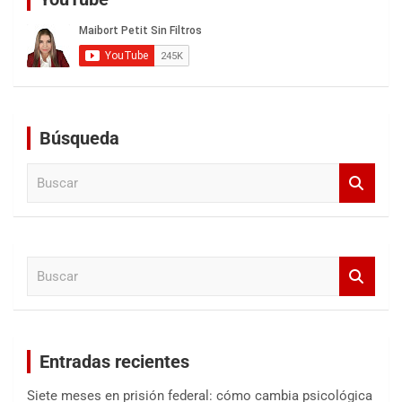
Búsqueda
B
u
s
c
a
B
r
u
s
c
a
Entradas recientes
r
Siete meses en prisión federal: cómo cambia psicológica