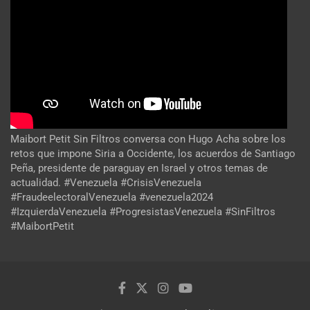
Maibort Petit Sin Filtros conversa con Hugo Acha sobre los
retos que impone Siria a Occidente, los acuerdos de Santiago
Peña, presidente de paraguay en Israel y otros temas de
actualidad. #Venezuela #CrisisVenezuela
#FraudeelectoralVenezuela #venezuela2024
#IzquierdaVenezuela #ProgresistasVenezuela #SinFiltros
#MaibortPetit