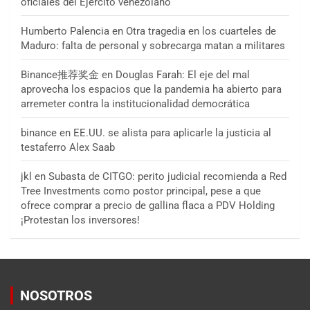
oficiales del Ejército venezolano
Humberto Palencia
en
Otra tragedia en los cuarteles de
Maduro: falta de personal y sobrecarga matan a militares
Binance推荐奖金
en
Douglas Farah: El eje del mal
aprovecha los espacios que la pandemia ha abierto para
arremeter contra la institucionalidad democrática
binance
en
EE.UU. se alista para aplicarle la justicia al
testaferro Alex Saab
jkl
en
Subasta de CITGO: perito judicial recomienda a Red
Tree Investments como postor principal, pese a que
ofrece comprar a precio de gallina flaca a PDV Holding
¡Protestan los inversores!
NOSOTROS