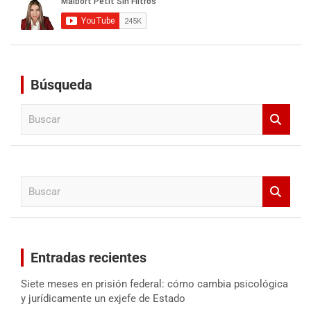
Búsqueda
B
u
s
c
a
B
r
u
s
c
a
Entradas recientes
r
Siete meses en prisión federal: cómo cambia psicológica
y jurídicamente un exjefe de Estado