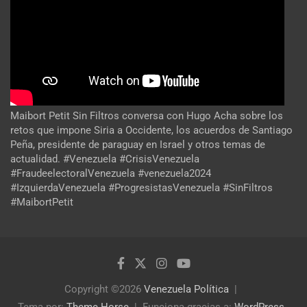
Maibort Petit Sin Filtros conversa con Hugo Acha sobre los
retos que impone Siria a Occidente, los acuerdos de Santiago
Peña, presidente de paraguay en Israel y otros temas de
actualidad. #Venezuela #CrisisVenezuela
#FraudeelectoralVenezuela #venezuela2024
#IzquierdaVenezuela #ProgresistasVenezuela #SinFiltros
#MaibortPetit
Copyright ©2026
Venezuela Política
Tema por:
Theme Horse
Funciona gracias a:
WordPress