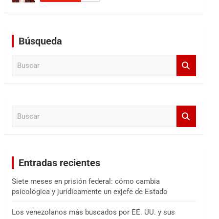
Búsqueda
B
u
s
c
a
B
r
u
s
c
a
Entradas recientes
r
Siete meses en prisión federal: cómo cambia
psicológica y jurídicamente un exjefe de Estado
Los venezolanos más buscados por EE. UU. y sus