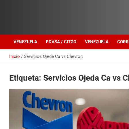
Investigación sobre Crimen Organizado Transnacional
Venezuela Política
VENEZUELA
PDVSA / CITGO
VENEZUELA
CORR
Inicio
Servicios Ojeda Ca vs Chevron
Etiqueta:
Servicios Ojeda Ca vs 