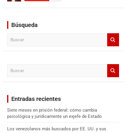
Búsqueda
B
u
s
c
a
B
r
u
s
c
a
Entradas recientes
r
Siete meses en prisión federal: cómo cambia
psicológica y jurídicamente un exjefe de Estado
Los venezolanos más buscados por EE. UU. y sus