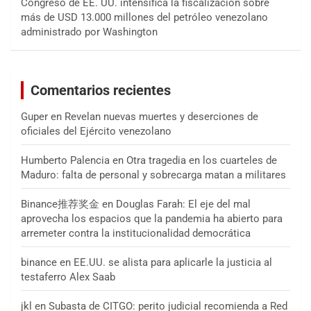
Congreso de EE. UU. intensifica la fiscalización sobre
más de USD 13.000 millones del petróleo venezolano
administrado por Washington
Comentarios recientes
Guper
en
Revelan nuevas muertes y deserciones de
oficiales del Ejército venezolano
Humberto Palencia
en
Otra tragedia en los cuarteles de
Maduro: falta de personal y sobrecarga matan a militares
Binance推荐奖金
en
Douglas Farah: El eje del mal
aprovecha los espacios que la pandemia ha abierto para
arremeter contra la institucionalidad democrática
binance
en
EE.UU. se alista para aplicarle la justicia al
testaferro Alex Saab
jkl
en
Subasta de CITGO: perito judicial recomienda a Red