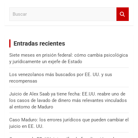
a
B
r
u
s
c
a
Entradas recientes
r
Siete meses en prisión federal: cómo cambia psicológica
y jurídicamente un exjefe de Estado
Los venezolanos más buscados por EE. UU. y sus
recompensas
Juicio de Alex Saab ya tiene fecha: EE.UU. reabre uno de
los casos de lavado de dinero más relevantes vinculados
al entorno de Maduro
Caso Maduro: los errores jurídicos que pueden cambiar el
juicio en EE. UU.