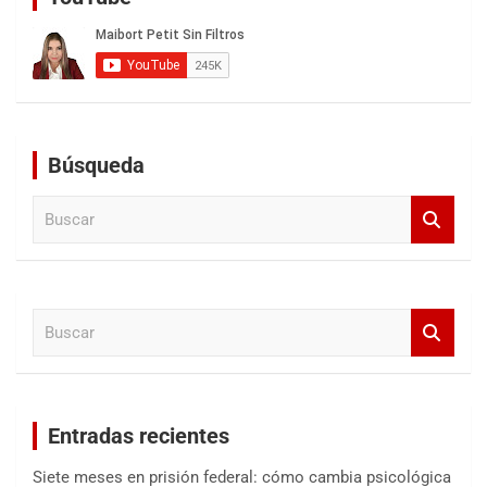
Búsqueda
B
u
s
c
a
B
r
u
s
c
a
Entradas recientes
r
Siete meses en prisión federal: cómo cambia psicológica