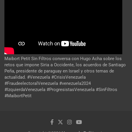
Maibort Petit Sin Filtros conversa con Hugo Acha sobre los
retos que impone Siria a Occidente, los acuerdos de Santiago
Peña, presidente de paraguay en Israel y otros temas de
actualidad. #Venezuela #CrisisVenezuela
#FraudeelectoralVenezuela #venezuela2024
#IzquierdaVenezuela #ProgresistasVenezuela #SinFiltros
#MaibortPetit