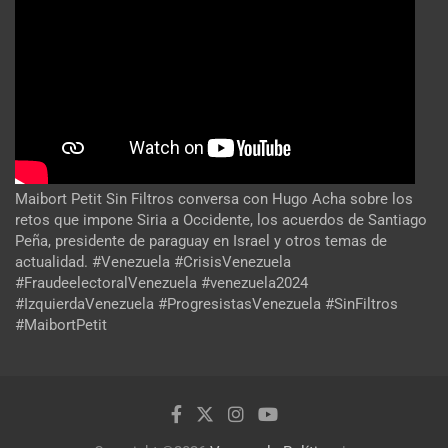
Maibort Petit Sin Filtros conversa con Hugo Acha sobre los
retos que impone Siria a Occidente, los acuerdos de Santiago
Peña, presidente de paraguay en Israel y otros temas de
actualidad. #Venezuela #CrisisVenezuela
#FraudeelectoralVenezuela #venezuela2024
#IzquierdaVenezuela #ProgresistasVenezuela #SinFiltros
#MaibortPetit