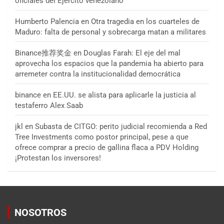
oficiales del Ejército venezolano
Humberto Palencia
en
Otra tragedia en los cuarteles de
Maduro: falta de personal y sobrecarga matan a militares
Binance推荐奖金
en
Douglas Farah: El eje del mal
aprovecha los espacios que la pandemia ha abierto para
arremeter contra la institucionalidad democrática
binance
en
EE.UU. se alista para aplicarle la justicia al
testaferro Alex Saab
jkl
en
Subasta de CITGO: perito judicial recomienda a Red
Tree Investments como postor principal, pese a que
ofrece comprar a precio de gallina flaca a PDV Holding
¡Protestan los inversores!
NOSOTROS