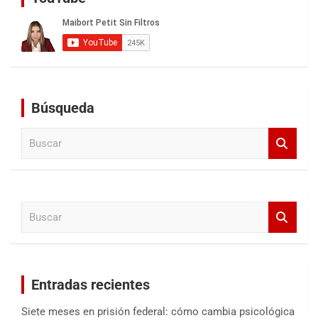
Búsqueda
B
u
s
c
a
B
r
u
s
c
a
Entradas recientes
r
Siete meses en prisión federal: cómo cambia psicológica