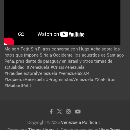
Maibort Petit Sin Filtros conversa con Hugo Acha sobre los
retos que impone Siria a Occidente, los acuerdos de Santiago
Peña, presidente de paraguay en Israel y otros temas de
actualidad. #Venezuela #CrisisVenezuela
#FraudeelectoralVenezuela #venezuela2024
#IzquierdaVenezuela #ProgresistasVenezuela #SinFiltros
#MaibortPetit
Copyright ©2026
Venezuela Política
Tema por:
Theme Horse
Funciona gracias a:
WordPress