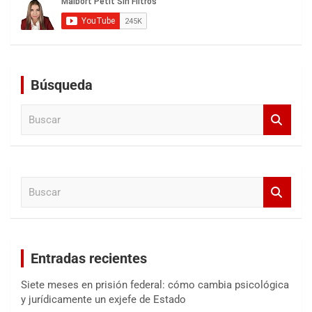
Búsqueda
B
u
s
c
a
B
r
u
s
c
a
Entradas recientes
r
Siete meses en prisión federal: cómo cambia psicológica
y jurídicamente un exjefe de Estado