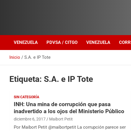
Investigación sobre Crimen Organizado Transnacional
Venezuela Política
VENEZUELA
PDVSA / CITGO
VENEZUELA
CORR
Inicio
S.A. e IP Tote
Etiqueta:
S.A. e IP Tote
SIN CATEGORÍA
INH: Una mina de corrupción que pasa
inadvertido a los ojos del Ministerio Público
diciembre 6, 2017
Maibort Petit
Por Maibort Petit @maibortpetit La corrupción parece ser