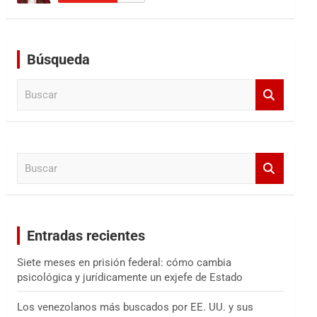
Búsqueda
B
u
s
c
a
B
r
u
s
c
a
Entradas recientes
r
Siete meses en prisión federal: cómo cambia
psicológica y jurídicamente un exjefe de Estado
Los venezolanos más buscados por EE. UU. y sus