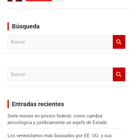
Búsqueda
B
u
s
c
a
B
r
u
s
c
a
Entradas recientes
r
Siete meses en prisión federal: cómo cambia
psicológica y jurídicamente un exjefe de Estado
Los venezolanos más buscados por EE. UU. y sus