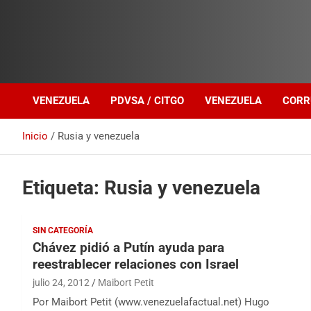
Investigación sobre Crimen Organizado Transnacional
Venezuela Política
VENEZUELA
PDVSA / CITGO
VENEZUELA
CORR
Inicio
Rusia y venezuela
Etiqueta:
Rusia y venezuela
SIN CATEGORÍA
Chávez pidió a Putín ayuda para
reestrablecer relaciones con Israel
julio 24, 2012
Maibort Petit
Por Maibort Petit (www.venezuelafactual.net) Hugo