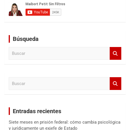
Búsqueda
B
u
s
c
a
B
r
u
s
c
a
Entradas recientes
r
Siete meses en prisión federal: cómo cambia psicológica
y jurídicamente un exjefe de Estado