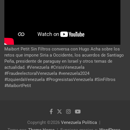
Maibort Petit Sin Filtros conversa con Hugo Acha sobre los
retos que impone Siria a Occidente, los acuerdos de Santiago
Peña, presidente de paraguay en Israel y otros temas de
actualidad. #Venezuela #CrisisVenezuela
#FraudeelectoralVenezuela #venezuela2024
#IzquierdaVenezuela #ProgresistasVenezuela #SinFiltros
#MaibortPetit
Copyright ©2026
Venezuela Política
Tema por:
Theme Horse
Funciona gracias a:
WordPress