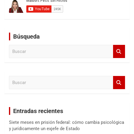
Búsqueda
B
u
s
c
a
B
r
u
s
c
a
Entradas recientes
r
Siete meses en prisión federal: cómo cambia psicológica
y jurídicamente un exjefe de Estado