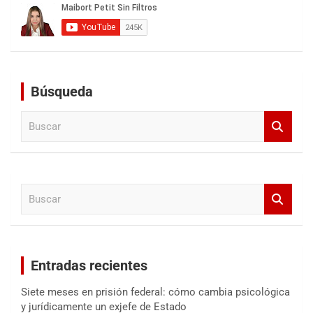
Búsqueda
B
u
s
c
a
B
r
u
s
c
a
Entradas recientes
r
Siete meses en prisión federal: cómo cambia psicológica
y jurídicamente un exjefe de Estado