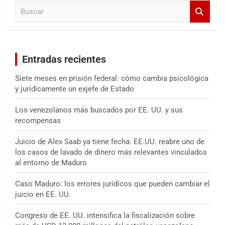
B
r
u
s
c
a
Entradas recientes
r
Siete meses en prisión federal: cómo cambia psicológica
y jurídicamente un exjefe de Estado
Los venezolanos más buscados por EE. UU. y sus
recompensas
Juicio de Alex Saab ya tiene fecha: EE.UU. reabre uno de
los casos de lavado de dinero más relevantes vinculados
al entorno de Maduro
Caso Maduro: los errores jurídicos que pueden cambiar el
juicio en EE. UU.
Congreso de EE. UU. intensifica la fiscalización sobre