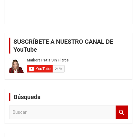
SUSCRÍBETE A NUESTRO CANAL DE
YouTube
Búsqueda
B
u
s
c
a