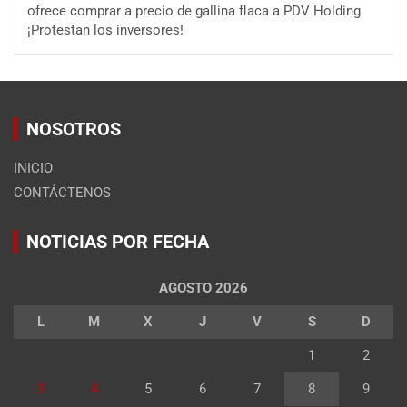
ofrece comprar a precio de gallina flaca a PDV Holding
¡Protestan los inversores!
NOSOTROS
INICIO
CONTÁCTENOS
NOTICIAS POR FECHA
AGOSTO 2026
L
M
X
J
V
S
D
1
2
3
4
5
6
7
8
9