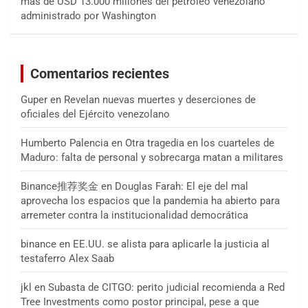
más de USD 13.000 millones del petróleo venezolano
administrado por Washington
Comentarios recientes
Guper
en
Revelan nuevas muertes y deserciones de
oficiales del Ejército venezolano
Humberto Palencia
en
Otra tragedia en los cuarteles de
Maduro: falta de personal y sobrecarga matan a militares
Binance推荐奖金
en
Douglas Farah: El eje del mal
aprovecha los espacios que la pandemia ha abierto para
arremeter contra la institucionalidad democrática
binance
en
EE.UU. se alista para aplicarle la justicia al
testaferro Alex Saab
jkl
en
Subasta de CITGO: perito judicial recomienda a Red
Tree Investments como postor principal, pese a que