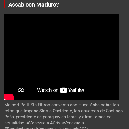
Assab con Maduro?
Maibort Petit Sin Filtros conversa con Hugo Acha sobre los
retos que impone Siria a Occidente, los acuerdos de Santiago
Peña, presidente de paraguay en Israel y otros temas de
actualidad. #Venezuela #CrisisVenezuela
#FraudeelectoralVenezuela #venezuela2024