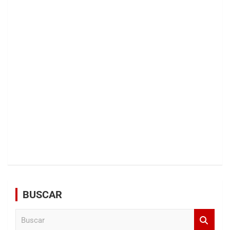
BUSCAR
B
u