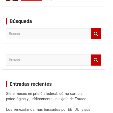
Búsqueda
B
u
s
c
a
B
r
u
s
c
a
Entradas recientes
r
Siete meses en prisión federal: cómo cambia
psicológica y jurídicamente un exjefe de Estado
Los venezolanos más buscados por EE. UU. y sus