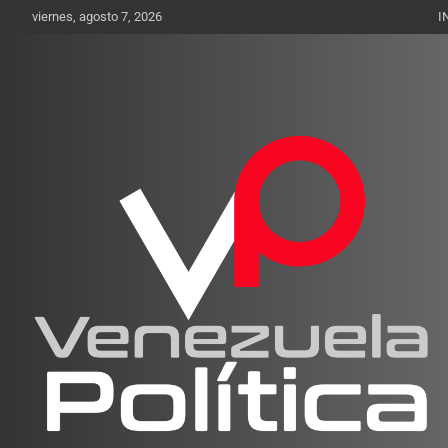
Saltar
viernes, agosto 7, 2026
I
al
contenido