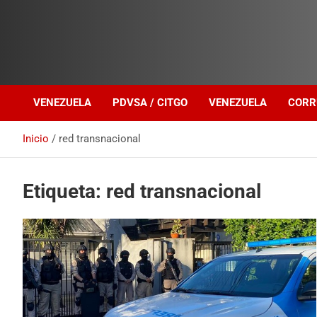
Investigación sobre Crimen Organizado Transnacional
Venezuela Política
VENEZUELA
PDVSA / CITGO
VENEZUELA
CORR
Inicio
red transnacional
Etiqueta:
red transnacional