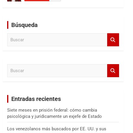
Búsqueda
B
u
s
c
a
B
r
u
s
c
a
Entradas recientes
r
Siete meses en prisión federal: cómo cambia
psicológica y jurídicamente un exjefe de Estado
Los venezolanos más buscados por EE. UU. y sus