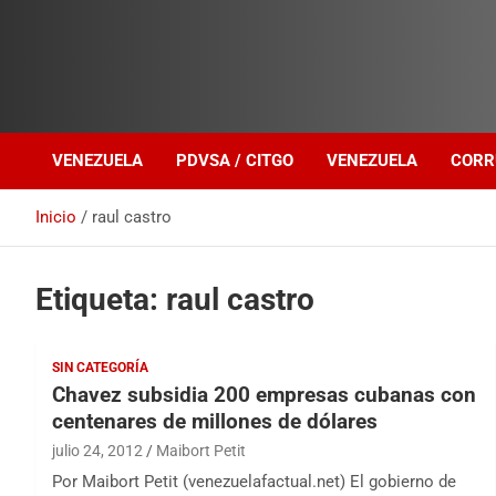
Investigación sobre Crimen Organizado Transnacional
Venezuela Política
VENEZUELA
PDVSA / CITGO
VENEZUELA
CORR
Inicio
raul castro
Etiqueta:
raul castro
SIN CATEGORÍA
Chavez subsidia 200 empresas cubanas con
centenares de millones de dólares
julio 24, 2012
Maibort Petit
Por Maibort Petit (venezuelafactual.net) El gobierno de