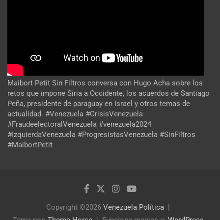
Maibort Petit Sin Filtros conversa con Hugo Acha sobre los
retos que impone Siria a Occidente, los acuerdos de Santiago
Peña, presidente de paraguay en Israel y otros temas de
actualidad. #Venezuela #CrisisVenezuela
#FraudeelectoralVenezuela #venezuela2024
#IzquierdaVenezuela #ProgresistasVenezuela #SinFiltros
#MaibortPetit
Copyright ©2026
Venezuela Política
Tema por:
Theme Horse
Funciona gracias a:
WordPress