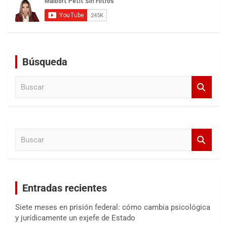
Búsqueda
B
u
s
c
a
B
r
u
s
c
a
Entradas recientes
r
Siete meses en prisión federal: cómo cambia psicológica
y jurídicamente un exjefe de Estado