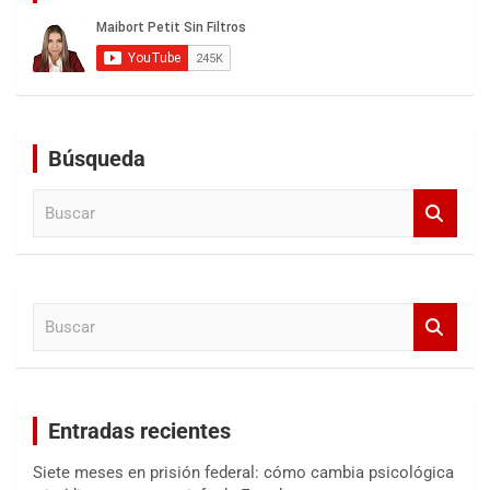
Búsqueda
B
u
s
c
a
B
r
u
s
c
a
Entradas recientes
r
Siete meses en prisión federal: cómo cambia psicológica