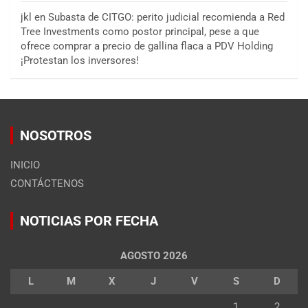
jkl
en
Subasta de CITGO: perito judicial recomienda a Red
Tree Investments como postor principal, pese a que
ofrece comprar a precio de gallina flaca a PDV Holding
¡Protestan los inversores!
NOSOTROS
INICIO
CONTÁCTENOS
NOTICIAS POR FECHA
AGOSTO 2026
L
M
X
J
V
S
D
1
2