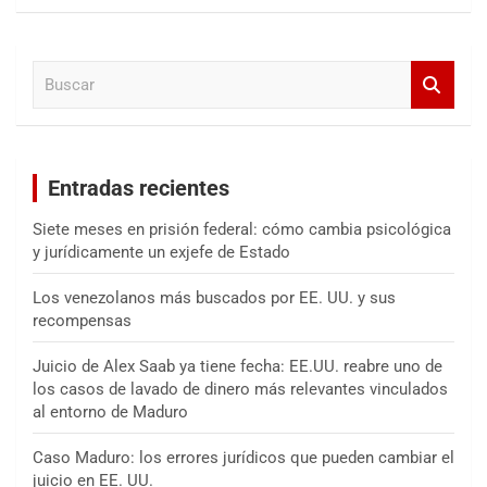
s
c
a
B
r
u
s
c
a
Entradas recientes
r
Siete meses en prisión federal: cómo cambia psicológica
y jurídicamente un exjefe de Estado
Los venezolanos más buscados por EE. UU. y sus
recompensas
Juicio de Alex Saab ya tiene fecha: EE.UU. reabre uno de
los casos de lavado de dinero más relevantes vinculados
al entorno de Maduro
Caso Maduro: los errores jurídicos que pueden cambiar el
juicio en EE. UU.