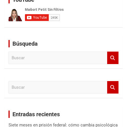
Búsqueda
B
u
s
c
a
B
r
u
s
c
a
Entradas recientes
r
Siete meses en prisión federal: cómo cambia psicológica