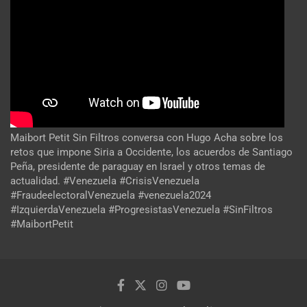
Maibort Petit Sin Filtros conversa con Hugo Acha sobre los
retos que impone Siria a Occidente, los acuerdos de Santiago
Peña, presidente de paraguay en Israel y otros temas de
actualidad. #Venezuela #CrisisVenezuela
#FraudeelectoralVenezuela #venezuela2024
#IzquierdaVenezuela #ProgresistasVenezuela #SinFiltros
#MaibortPetit