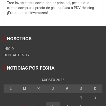
Tree Investments como postor principal, pese a que
ofrece comprar a precio de gallina flaca a PDV Holding
¡Protestan los inversores!
NOSOTROS
INICIO
CONTÁCTENOS
NOTICIAS POR FECHA
AGOSTO 2026
L
M
X
J
V
S
D
1
2