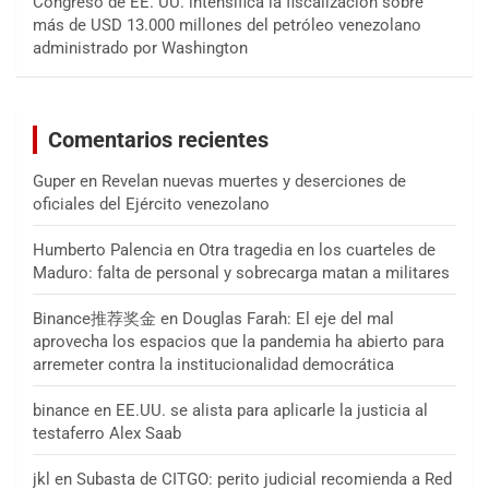
Congreso de EE. UU. intensifica la fiscalización sobre
más de USD 13.000 millones del petróleo venezolano
administrado por Washington
Comentarios recientes
Guper
en
Revelan nuevas muertes y deserciones de
oficiales del Ejército venezolano
Humberto Palencia
en
Otra tragedia en los cuarteles de
Maduro: falta de personal y sobrecarga matan a militares
Binance推荐奖金
en
Douglas Farah: El eje del mal
aprovecha los espacios que la pandemia ha abierto para
arremeter contra la institucionalidad democrática
binance
en
EE.UU. se alista para aplicarle la justicia al
testaferro Alex Saab
jkl
en
Subasta de CITGO: perito judicial recomienda a Red