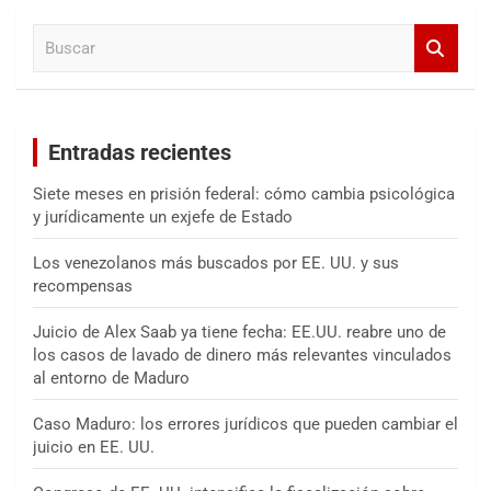
a
B
r
u
s
c
a
Entradas recientes
r
Siete meses en prisión federal: cómo cambia psicológica
y jurídicamente un exjefe de Estado
Los venezolanos más buscados por EE. UU. y sus
recompensas
Juicio de Alex Saab ya tiene fecha: EE.UU. reabre uno de
los casos de lavado de dinero más relevantes vinculados
al entorno de Maduro
Caso Maduro: los errores jurídicos que pueden cambiar el
juicio en EE. UU.