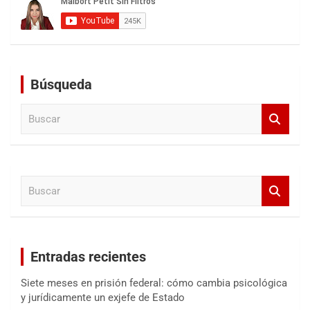
Búsqueda
B
u
s
c
a
B
r
u
s
c
a
Entradas recientes
r
Siete meses en prisión federal: cómo cambia psicológica
y jurídicamente un exjefe de Estado