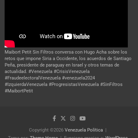
Maibort Petit Sin Filtros conversa con Hugo Acha sobre los
retos que impone Siria a Occidente, los acuerdos de Santiago
Peña, presidente de paraguay en Israel y otros temas de
actualidad. #Venezuela #CrisisVenezuela
#FraudeelectoralVenezuela #venezuela2024
#IzquierdaVenezuela #ProgresistasVenezuela #SinFiltros
#MaibortPetit
Copyright ©2026
Venezuela Política
Tema por:
Theme Horse
Funciona gracias a:
WordPress