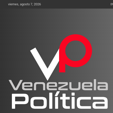
Saltar
viernes, agosto 7, 2026
I
al
contenido