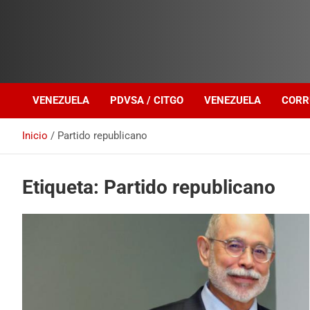
Investigación sobre Crimen Organizado Transnacional
Venezuela Política
VENEZUELA
PDVSA / CITGO
VENEZUELA
CORR
Inicio
Partido republicano
Etiqueta:
Partido republicano