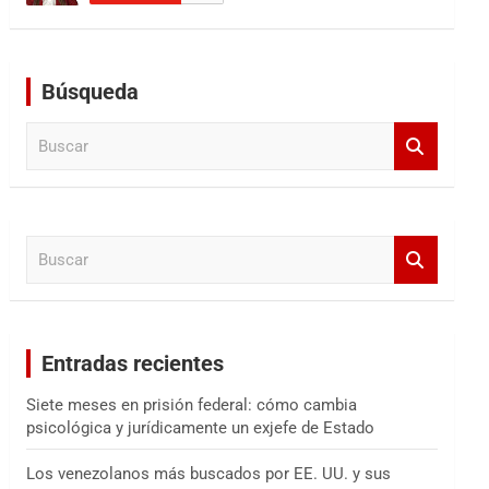
Búsqueda
B
u
s
c
a
B
r
u
s
c
a
Entradas recientes
r
Siete meses en prisión federal: cómo cambia
psicológica y jurídicamente un exjefe de Estado
Los venezolanos más buscados por EE. UU. y sus