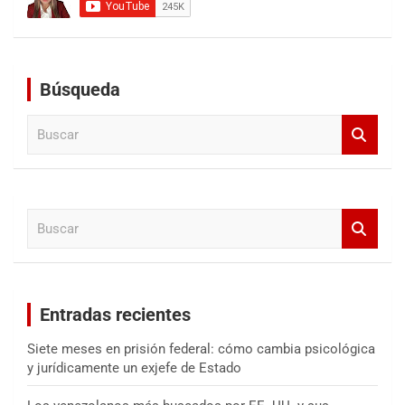
Búsqueda
B
u
s
c
a
B
r
u
s
c
a
Entradas recientes
r
Siete meses en prisión federal: cómo cambia psicológica
y jurídicamente un exjefe de Estado