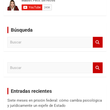
Búsqueda
B
u
s
c
a
B
r
u
s
c
a
Entradas recientes
r
Siete meses en prisión federal: cómo cambia psicológica
y jurídicamente un exjefe de Estado