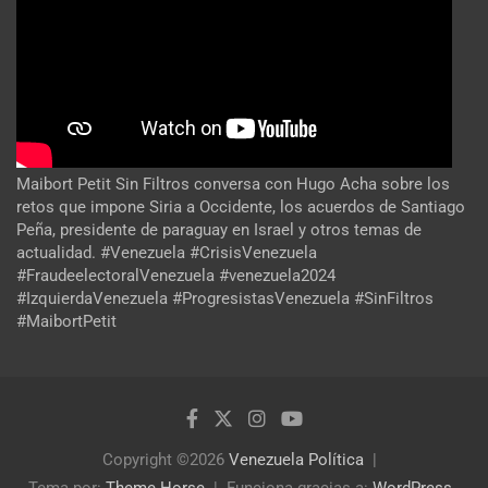
Maibort Petit Sin Filtros conversa con Hugo Acha sobre los
retos que impone Siria a Occidente, los acuerdos de Santiago
Peña, presidente de paraguay en Israel y otros temas de
actualidad. #Venezuela #CrisisVenezuela
#FraudeelectoralVenezuela #venezuela2024
#IzquierdaVenezuela #ProgresistasVenezuela #SinFiltros
#MaibortPetit
Copyright ©2026
Venezuela Política
Tema por:
Theme Horse
Funciona gracias a:
WordPress