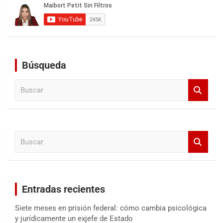
Búsqueda
B
u
s
c
a
B
r
u
s
c
a
Entradas recientes
r
Siete meses en prisión federal: cómo cambia psicológica
y jurídicamente un exjefe de Estado