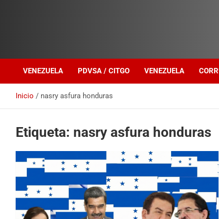
Investigación sobre Crimen Organizado Transnacional
Venezuela Política
VENEZUELA
PDVSA / CITGO
VENEZUELA
CORR
Inicio
nasry asfura honduras
Etiqueta:
nasry asfura honduras