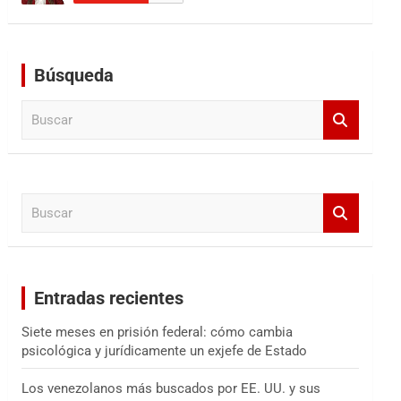
Búsqueda
B
u
s
c
a
B
r
u
s
c
a
Entradas recientes
r
Siete meses en prisión federal: cómo cambia
psicológica y jurídicamente un exjefe de Estado
Los venezolanos más buscados por EE. UU. y sus