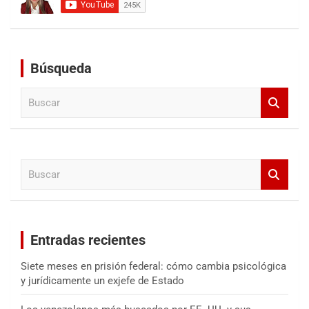
Búsqueda
B
u
s
c
a
B
r
u
s
c
a
Entradas recientes
r
Siete meses en prisión federal: cómo cambia psicológica
y jurídicamente un exjefe de Estado